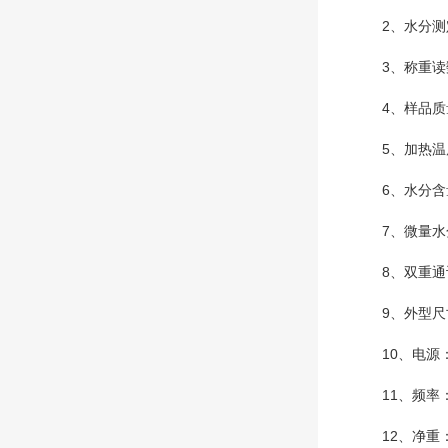
2、水分测定范
3、称重读数：
4、样品质量：
5、加热温度
6、水分含量
7、微量水分
8、双重通讯接
9、外型尺寸：
10、电源：2
11、频率：5
12、净重：3