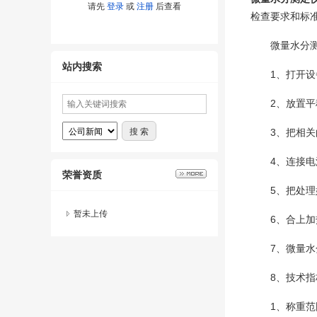
请先
登录
或
注册
后查看
检查要求和标
微量水分测
站内搜索
1、打开设备
2、放置平
3、把相关的
4、连接电
荣誉资质
5、把处理好
暂未上传
6、合上加
7、微量水
8、技术指
1、称重范围：